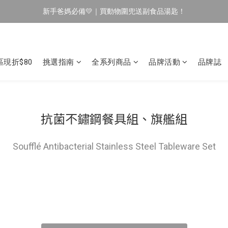
新手爸媽必備💛｜買動物圍兜送副食品湯匙！
🔥 新會員專屬｜首購現折 $100！🔥
育兒神隊友✨｜副食品湯匙⏰限時買 1 送 1
🔥 新會員專屬｜首購現折 $100！🔥
現折$80
挑選指南
全系列商品
品牌活動
品牌誌
抗菌不鏽鋼餐具組、旗艦組
Soufflé Antibacterial Stainless Steel Tableware Set