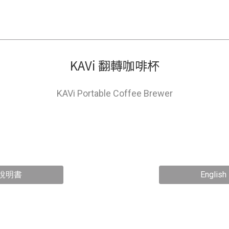
KAVi 翻轉咖啡杯
KAVi Portable Coffee Brewer
說明書
Englis