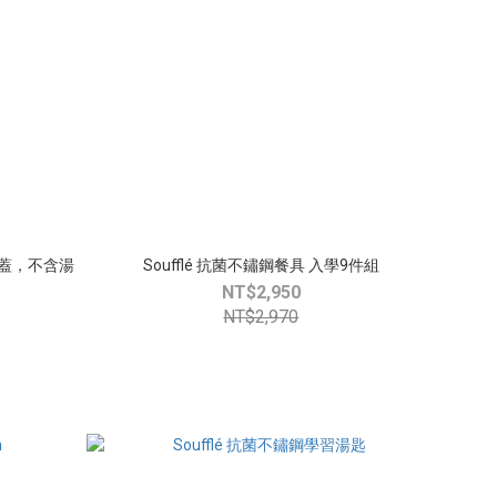
碗+蓋，不含湯
Soufflé 抗菌不鏽鋼餐具 入學9件組
NT$2,950
NT$2,970