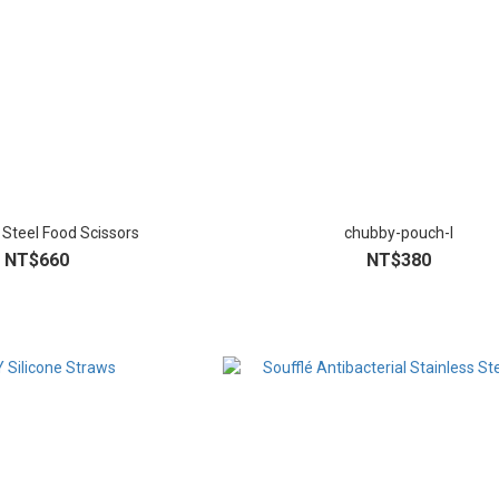
 Steel Food Scissors
chubby-pouch-l
NT$660
NT$380