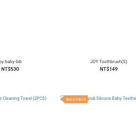
joy-baby-bib
JOY Toothbrush(S)
NT$530
NT$149
贈幼兒牙刷2支