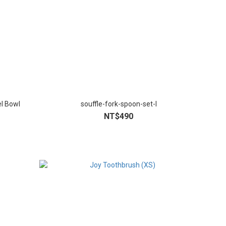
el Bowl
souffle-fork-spoon-set-l
NT$490