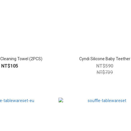
 Cleaning Towel (2PCS)
Cyndi Silicone Baby Teether
NT$105
NT$590
NT$739