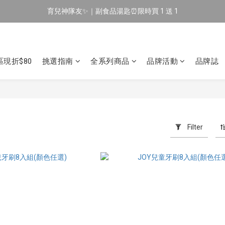
育兒神隊友✨｜副食品湯匙⏰限時買 1 送 1
🔥 新會員專屬｜首購現折 $100！🔥
🔥 新會員專屬｜首購現折 $100！🔥
現折$80
挑選指南
全系列商品
品牌活動
品牌誌
Filter