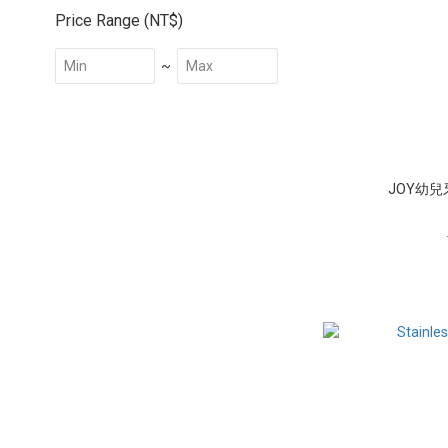
Price Range (NT$)
~
JOY幼兒