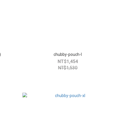
)
chubby-pouch-l
NT$1,454
NT$1,530