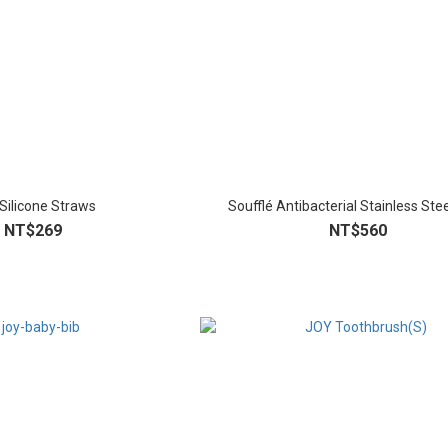
Silicone Straws
Soufflé Antibacterial Stainless Ste
NT$269
NT$560