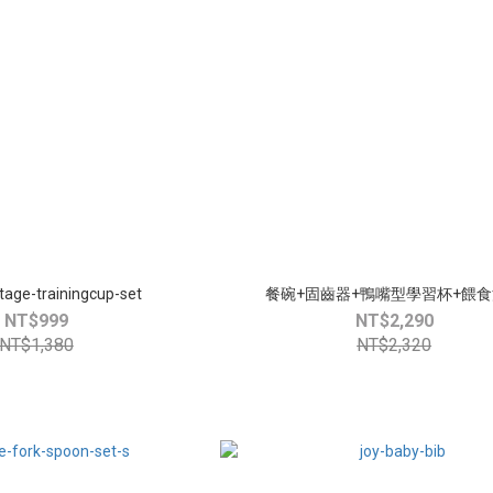
stage-trainingcup-set
餐碗+固齒器+鴨嘴型學習杯+餵
NT$999
NT$2,290
NT$1,380
NT$2,320