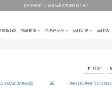
育兒神隊友✨｜副食品湯匙⏰限時買 1 送 1
🔥 新會員專屬｜首購現折 $100！🔥
🔥 新會員專屬｜首購現折 $100！🔥
現折$80
挑選指南
全系列商品
品牌活動
品牌誌
Filter