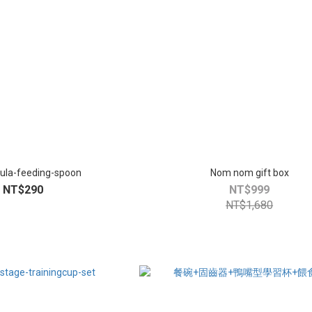
ula-feeding-spoon
Nom nom gift box
NT$290
NT$999
NT$1,680