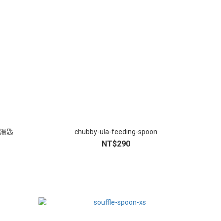
食湯匙
chubby-ula-feeding-spoon
NT$290