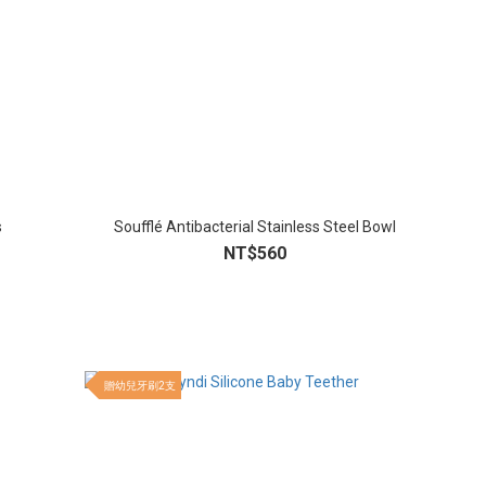
s
Soufflé Antibacterial Stainless Steel Bowl
NT$560
贈幼兒牙刷2支