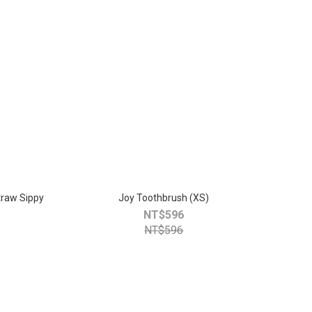
Straw Sippy
Joy Toothbrush (XS)
NT$596
NT$596