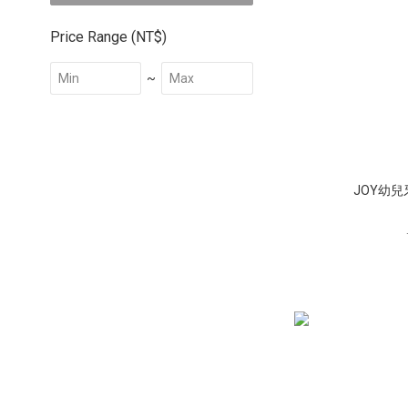
Price Range (NT$)
~
JOY幼兒