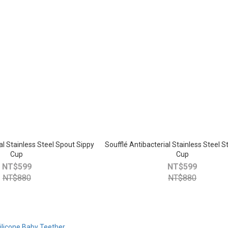
al Stainless Steel Spout Sippy
Soufflé Antibacterial Stainless Steel 
Cup
Cup
NT$599
NT$599
NT$880
NT$880