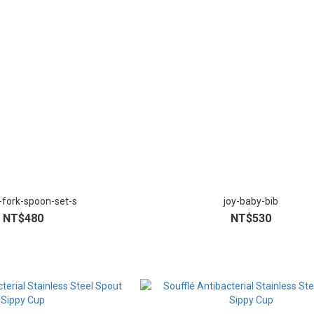
e-fork-spoon-set-s
joy-baby-bib
NT$480
NT$530