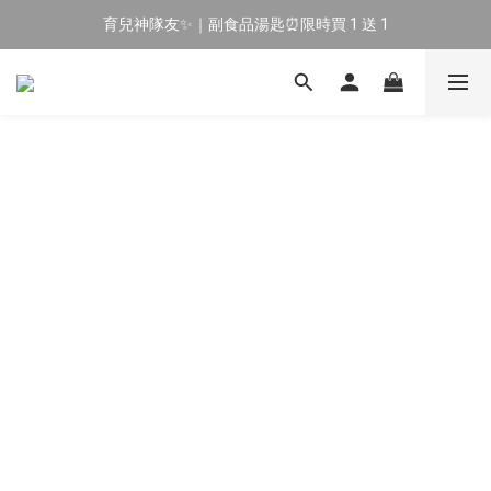
育兒神隊友✨｜副食品湯匙⏰限時買 1 送 1
🔥 新會員專屬｜首購現折 $100！🔥
🔥 新會員專屬｜首購現折 $100！🔥