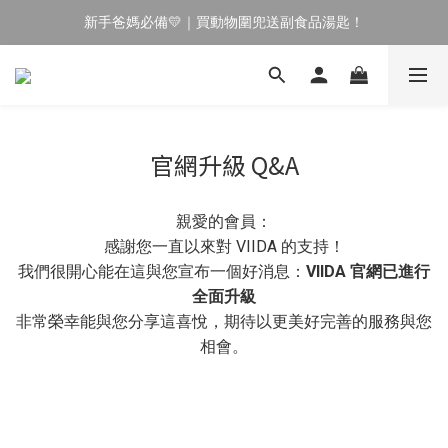
新手爸媽必備💛｜買動物圍兜送副食品湯匙！
🔥 新會員專屬｜首購現折 $100！🔥
育兒神隊友✨｜副食品湯匙⏰限時買 1 送 1
🔥 新會員專屬｜首購現折 $100！🔥
官網升級 Q&A
親愛的會員：
感謝您一直以來對 VIIDA 的支持！
我們很開心能在這與您宣布一個好消息：
VIIDA 官網已進行
全面升級
非常榮幸能與您分享這喜悅，期待以更美好完善的服務與您
相會。