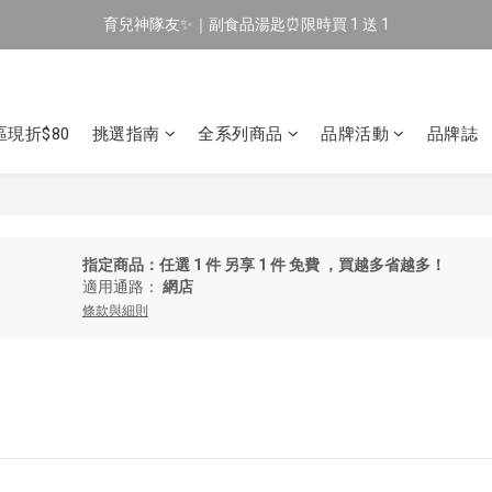
育兒神隊友✨｜副食品湯匙⏰限時買 1 送 1
🔥 新會員專屬｜首購現折 $100！🔥
🔥 新會員專屬｜首購現折 $100！🔥
現折$80
挑選指南
全系列商品
品牌活動
品牌誌
指定商品：任選 1 件 另享 1 件 免費 ，買越多省越多！
適用通路：
網店
條款與細則