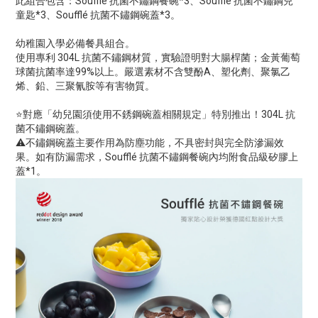
此組合包含：Soufflé 抗菌不鏽鋼餐碗*3、Soufflé 抗菌不鏽鋼兒
童匙*3、Soufflé 抗菌不鏽鋼碗蓋*3。
幼稚園入學必備餐具組合。
使用專利 304L 抗菌不鏽鋼材質，實驗證明對大腸桿菌；金黃葡萄
球菌抗菌率達99%以上。嚴選素材不含雙酚A、塑化劑、聚氯乙
烯、鉛、三聚氰胺等有害物質。
⭐對應「幼兒園須使用不銹鋼碗蓋相關規定」特別推出！304L 抗
菌不鏽鋼碗蓋。
⚠️不鏽鋼碗蓋主要作用為防塵功能，不具密封與完全防滲漏效
果。如有防漏需求，Soufflé 抗菌不鏽鋼餐碗內均附食品級矽膠上
蓋*1。