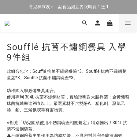
育兒神隊友✨｜副食品湯匙⏰限時買 1 送 1
🔥 新會員專屬｜首購現折 $100！🔥
🔥 新會員專屬｜首購現折 $100！🔥
Soufflé 抗菌不鏽鋼餐具 入學
9件組
此組合包含：Soufflé 抗菌不鏽鋼餐碗*3、Soufflé 抗菌不鏽鋼兒
童匙*3、Soufflé 抗菌不鏽鋼碗蓋*3。
幼稚園入學必備餐具組合。
使用專利 304L 抗菌不鏽鋼材質，實驗證明對大腸桿菌；金黃葡萄
球菌抗菌率達99%以上。嚴選素材不含雙酚A、塑化劑、聚氯乙
烯、鉛、三聚氰胺等有害物質。
⭐對應「幼兒園須使用不銹鋼碗蓋相關規定」特別推出！304L 抗
菌不鏽鋼碗蓋。
⚠️不鏽鋼碗蓋主要作用為防塵功能，不具密封與完全防滲漏效