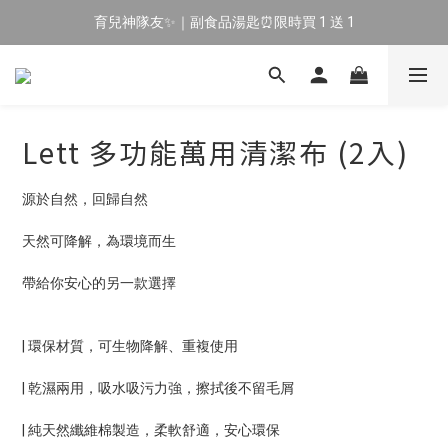
育兒神隊友✨｜副食品湯匙⏰限時買 1 送 1
🔥 新會員專屬｜首購現折 $100！🔥
🔥 新會員專屬｜首購現折 $100！🔥
Lett 多功能萬用清潔布 (2入)
源於自然，回歸自然
天然可降解，為環境而生
帶給你安心的另一款選擇
| 環保材質，可生物降解、重複使用
| 乾濕兩用，吸水吸污力強，擦拭後不留毛屑
| 純天然纖維棉製造，柔軟舒適，安心環保