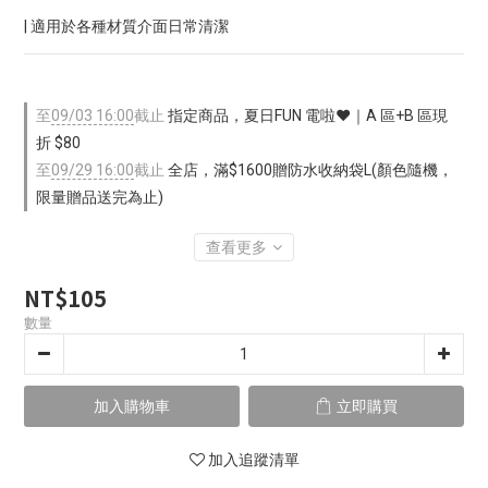
| 適用於各種材質介面日常清潔
至
09/03 16:00
截止
指定商品，夏日FUN 電啦❤️｜A 區+B 區現
折 $80
至
09/29 16:00
截止
全店，滿$1600贈防水收納袋L(顏色隨機，
限量贈品送完為止)
查看更多
NT$105
數量
加入購物車
立即購買
加入追蹤清單