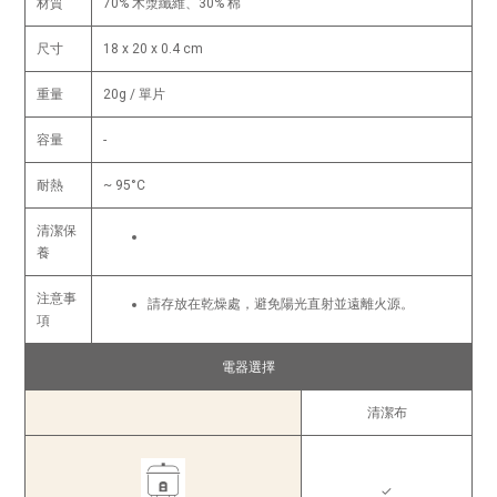
材質
70% 木漿纖維、30% 棉
尺寸
18 x 20 x 0.4 cm
重量
20g / 單片
容量
-
耐熱
~ 95°C
清潔保
養
注意事
請存放在乾燥處，避免陽光直射並遠離火源。
項
電器選擇
清潔布
✓