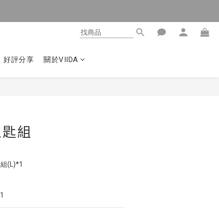
好評分享
關於VIIDA
叉匙組
組(L)*1
1