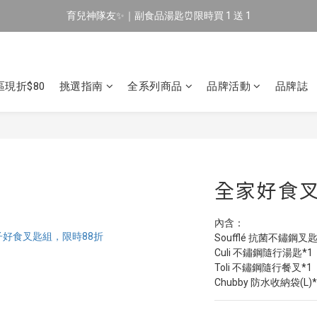
育兒神隊友✨｜副食品湯匙⏰限時買 1 送 1
🔥 新會員專屬｜首購現折 $100！🔥
🔥 新會員專屬｜首購現折 $100！🔥
現折$80
挑選指南
全系列商品
品牌活動
品牌誌
全家好食
內含：
Soufflé 抗菌不鏽鋼叉匙
Culi 不鏽鋼隨行湯匙*1
Toli 不鏽鋼隨行餐叉*1
Chubby 防水收納袋(L)*