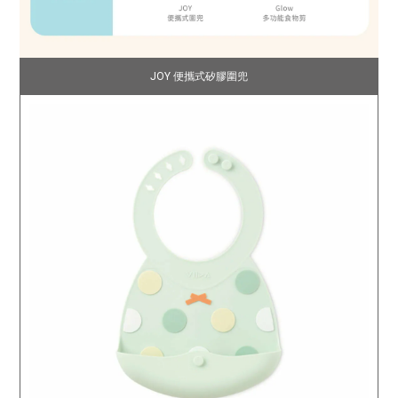
JOY 便攜式矽膠圍兜