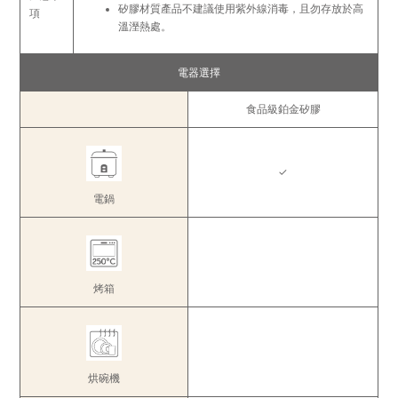
矽膠材質產品不建議使用紫外線消毒，且勿存放於高
項
溫溼熱處。
電器選擇
食品級鉑金矽膠
✓
電鍋
烤箱
烘碗機