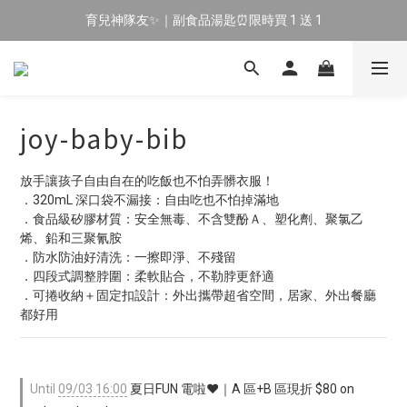
育兒神隊友✨｜副食品湯匙⏰限時買 1 送 1
🔥 新會員專屬｜首購現折 $100！🔥
🔥 新會員專屬｜首購現折 $100！🔥
joy-baby-bib
放手讓孩子自由自在的吃飯也不怕弄髒衣服！
．320mL 深口袋不漏接：自由吃也不怕掉滿地
．食品級矽膠材質：安全無毒、不含雙酚Ａ、塑化劑、聚氯乙
烯、鉛和三聚氰胺
．防水防油好清洗：一擦即淨、不殘留
．四段式調整脖圍：柔軟貼合，不勒脖更舒適
．可捲收納＋固定扣設計：外出攜帶超省空間，居家、外出餐廳
都好用
Until
09/03 16:00
夏日FUN 電啦❤️｜A 區+B 區現折 $80 on