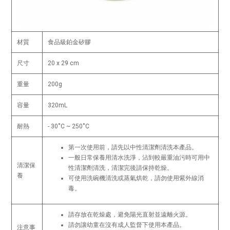
材質
食品級鉑金矽膠
尺寸
20 x 29 cm
重量
200g
容量
320mL
耐熱
- 30˚C ~ 250˚C
第一次使用前，請先以中性清潔劑清洗本產品。
一般日常保養用清水洗淨，沾到較嚴重油污時可用中
清潔保
性清潔劑清洗，清潔完後請保持乾燥。
養
可使用洗碗機清洗或蒸氣烘乾，請勿使用紫外線消
毒。
請存放在乾燥處，避免陽光直射並遠離火源。
請勿讓幼童在沒有成人監督下使用本產品。
注意事