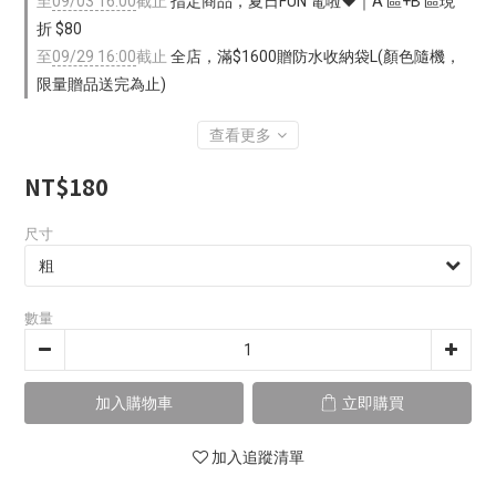
至
09/03 16:00
截止
指定商品，夏日FUN 電啦❤️｜A 區+B 區現
折 $80
至
09/29 16:00
截止
全店，滿$1600贈防水收納袋L(顏色隨機，
限量贈品送完為止)
查看更多
NT$180
尺寸
數量
加入購物車
立即購買
加入追蹤清單