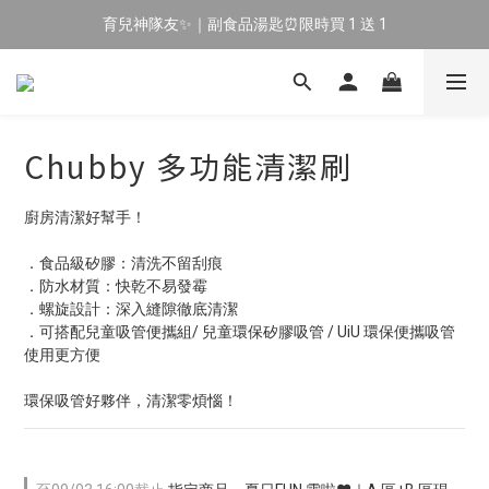
育兒神隊友✨｜副食品湯匙⏰限時買 1 送 1
🔥 新會員專屬｜首購現折 $100！🔥
🔥 新會員專屬｜首購現折 $100！🔥
Chubby 多功能清潔刷
廚房清潔好幫手！
．食品級矽膠：清洗不留刮痕
．防水材質：快乾不易發霉
．螺旋設計：深入縫隙徹底清潔
．可搭配兒童吸管便攜組/ 兒童環保矽膠吸管 / UiU 環保便攜吸管 
使用更方便
環保吸管好夥伴，清潔零煩惱！