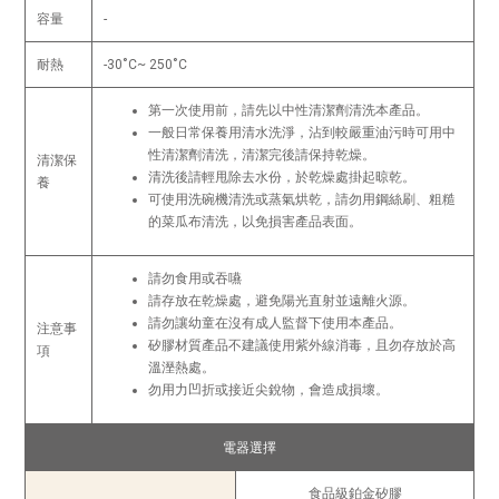
容量
-
耐熱
-30˚C~ 250˚C
第一次使用前，請先以中性清潔劑清洗本產品。
一般日常保養用清水洗淨，沾到較嚴重油污時可用中
性清潔劑清洗，清潔完後請保持乾燥。
清潔保
清洗後請輕甩除去水份，於乾燥處掛起晾乾。
養
可使用洗碗機清洗或蒸氣烘乾，請勿用鋼絲刷、粗糙
的菜瓜布清洗，以免損害產品表面。
請勿食用或吞嚥
請存放在乾燥處，避免陽光直射並遠離火源。
請勿讓幼童在沒有成人監督下使用本產品。
注意事
矽膠材質產品不建議使用紫外線消毒，且勿存放於高
項
溫溼熱處。
勿用力凹折或接近尖銳物，會造成損壞。
電器選擇
食品級鉑金矽膠