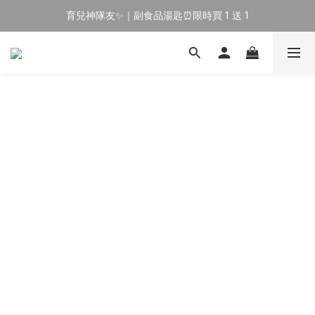
育兒神隊友✨｜副食品湯匙⏰限時買 1 送 1
🔥 新會員專屬｜首購現折 $100！🔥
🔥 新會員專屬｜首購現折 $100！🔥