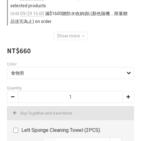
selected products
Until
09/29 16:00
滿$1600贈防水收納袋L(顏色隨機，限量贈
品送完為止) on order
Show more
NT$660
Color
Quantity
Buy Together and Save More
Lett Sponge Cleaning Towel (2PCS)