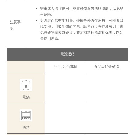
需由成人操作使用，並置於孩童無法取得處，以免發
生危險。
剪刀表面若有受刮傷、碰撞等外力作用時，可能會出
注意事
現受損，引發生鏽的問題。請務必妥善存放剪刀，避
項
免與硬物摩擦或碰撞，並定期進行清潔和保養，以延
長使用壽命。
電器選擇
420 J2 不鏽鋼
食品級鉑金矽膠
電鍋
烤箱