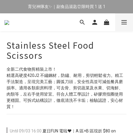
育兒神隊友✨｜副食品湯匙⏰限時買 1 送 1
🔥 新會員專屬｜首購現折 $100！🔥
🔥 新會員專屬｜首購現折 $100！🔥
Stainless Steel Food
Scissors
全新二代食物剪精裝上市！
精選高硬度420J2 不鏽鋼材，防鏽、耐用，剪切輕鬆省力。精工
手法製造，呈現完美工藝；圓弧刀頭，安全性高並可減低餐具磨
損率。適用各類廚房料理，可去骨、剪切蔬菜及水果、切海鮮、
肉類等，左右手使用皆宜。符合人體工學設計，矽膠滑指圈使用
更穩固。可拆式結構設計，徹底清洗不卡垢；檢驗認證，安心材
質！
Until
09/03 16:00
夏日FUN 電啦❤️｜A 區+B 區現折 $80 on