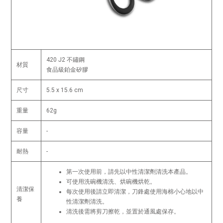
420 J2 不鏽鋼
材質
食品級鉑金矽膠
尺寸
5.5 x 15.6 cm
重量
62g
容量
-
耐熱
-
第一次使用前，請先以中性清潔劑清洗本產品。
可使用洗碗機清洗、烘碗機烘乾。
清潔保
每次使用後請立即清潔，刀鋒處使用海棉小心地以中
養
性清潔劑清洗。
清洗後需將剪刀擦乾，並置於通風處保存。