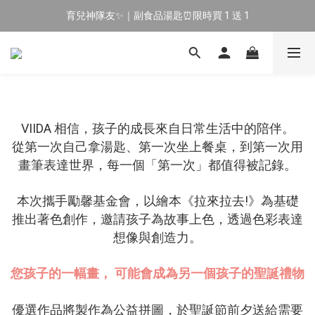
育兒神隊友✨｜副食品湯匙⏰限時買 1 送 1
🔥 新會員專屬｜首購現折 $100！🔥
🔥 新會員專屬｜首購現折 $100！🔥
VIIDA 相信，孩子的成長來自日常生活中的陪伴。
從第一次自己拿湯匙、第一次坐上餐桌，到第一次用
畫筆表達世界，每一個「第一次」都值得被記錄。
本次攜手勵馨基金會，以繪本《拉來拉去!》為基礎
推出著色創作，邀請孩子為故事上色，透過色彩表達
想像與創造力。
您孩子的一幅畫， 可能會成為另一個孩子的聖誕禮物
優選作品將製作為公益拼圖，於聖誕節前夕送給需要