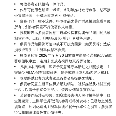
每位參賽者限投稿一件作品。
作品可使用色鉛筆、蠟筆、水彩等媒材進行創作，恕不接
受電腦繪圖、手機繪圖或 AI 生成作品。
參賽作品一律不退件。得獎作品之著作財產權歸主辦單位
所有，創作者同意不行使著作人格權。
投稿即表示參賽者同意主辦單位得將得獎作品運用於活動
相關宣傳、出版、印刷品及其他設計素材等用途。
參賽作品如因郵寄途中或不可抗力因素（如天災等）造成
損毀或遺失，主辦單位恕不負責。
得獎者須於
2026 年 9 月 30 日
前依主辦單位通知配合完成
獎項領取事宜，逾期未完成者視同放棄得獎資格。
凡參加本活動者，即表示同意遵守本活動之相關規定。主
辦單位 VIIDA 保有隨時修改、變更或終止本活動內容之權利。
獎勵將以郵寄方式寄送至得獎者所提供之地址。
參賽者同意主辦單位得於活動網站、社群媒體及相關宣傳
平台，以電子形式公開展示、發表及傳遞參賽作品。
若參賽作品涉及抄襲、剽竊或侵害他人著作權等情事，經
查證屬實，主辦單位得取消其參賽或得獎資格；已發放之獎品
須返還。如因此造成主辦單位或相關合作單位之損害，參賽者
須負相關法律責任並賠償損失。