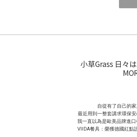
小草Grass 日
MO
自從有了自己的家
最近用到一整套講求環保安
我一直以為是歐美品牌進口餐
VIIDA餐具：榮獲德國紅點設