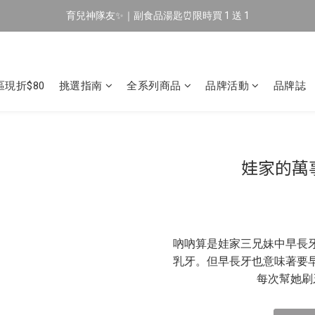
育兒神隊友✨｜副食品湯匙⏰限時買 1 送 1
🔥 新會員專屬｜首購現折 $100！🔥
🔥 新會員專屬｜首購現折 $100！🔥
現折$80
挑選指南
全系列商品
品牌活動
品牌誌
娃家的萬
吶吶算是娃家三兄妹中早長
乳牙。但早長牙也意味著要
每次幫她刷牙