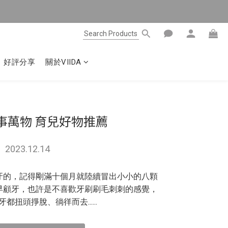
好評分享
關於VIIDA
事萬物 育兒好物推薦
2023.12.14
牙的，記得剛滿十個月就陸續冒出小小的八顆
早顧牙，也許是不喜歡牙刷刷毛刺刺的感覺，
都扭頭掙脫、徜徉而去......