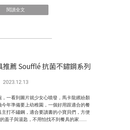
閱讀全文
薦 Soufflé 抗菌不鏽鋼系列
2023.12.13
碗，一看到圖片就少女心噴發，馬卡龍繽紛顏
融今年準備要上幼稚園，一個好用跟適合的餐
的餐具主打不鏽鋼，適合要讀書的小寶貝們，方便
子與湯匙，不用怕找不到餐具的家.........