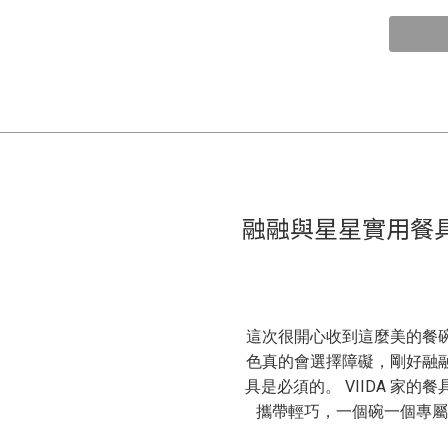
融融與星星實用餐具推
這次很開心收到這麼美的餐
色真的會選擇障礙，剛好融
具是必須的。 VIIDA 家
攜帶輕巧，一個碗一個專屬的蓋