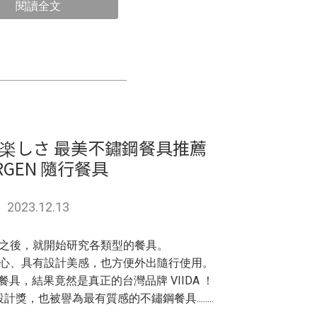
閱讀全文
々は楽しさ 最美不鏽鋼餐具推薦
RGEN 隨行餐具
2023.12.13
之後，就開始研究各類型的餐具。
心、具有設計美感，也方便外出隨行使用。
具，結果竟然是真正的台灣品牌 VIIDA ！
計獎，也被譽為最有質感的不鏽鋼餐具........