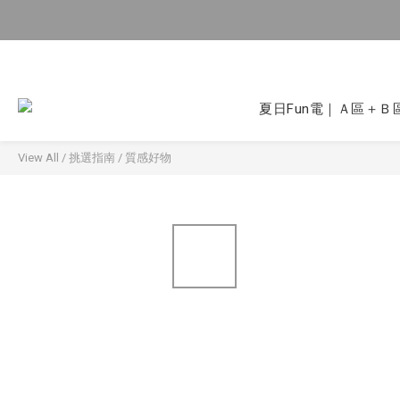
夏日Fun電｜Ａ區＋Ｂ區
View All
/
挑選指南
/
質感好物