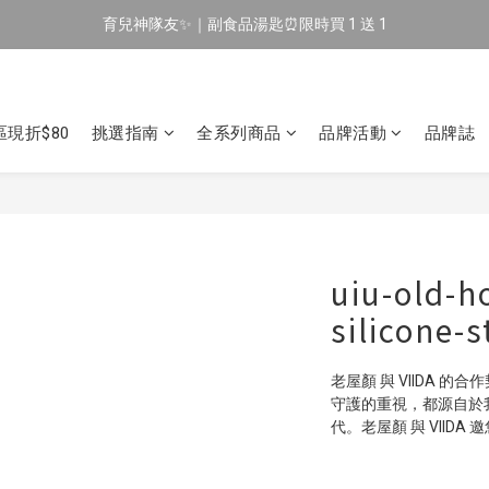
育兒神隊友✨｜副食品湯匙⏰限時買 1 送 1
🔥 新會員專屬｜首購現折 $100！🔥
🔥 新會員專屬｜首購現折 $100！🔥
現折$80
挑選指南
全系列商品
品牌活動
品牌誌
uiu-old-h
silicone-
老屋顏 與 VIIDA 
守護的重視，都源自於
代。老屋顏 與 VIID