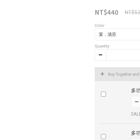
NT$440
NT$5
Color
Quantity
Buy Together and
多功
SAL
多功