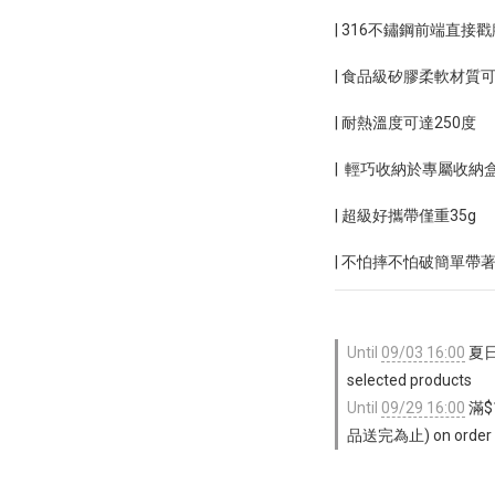
| 316不鏽鋼前端直接
| 食品級矽膠柔軟材質
| 耐熱溫度可達250度
|  輕巧收納於專屬收納
| 超級好攜帶僅重35g
| 不怕摔不怕破簡單帶
Until
09/03 16:00
夏日
selected products
Until
09/29 16:00
滿$
品送完為止) on order