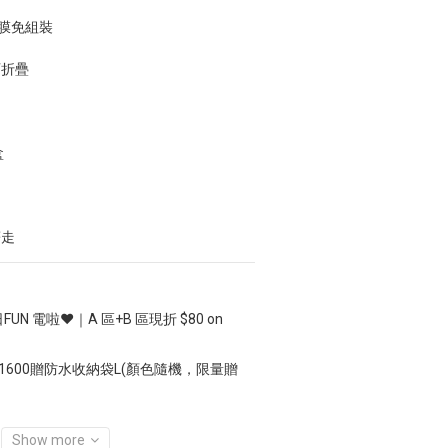
戳膜免組裝
可折疊
盒
著走
FUN 電啦❤️｜A 區+B 區現折 $80 on
1600贈防水收納袋L(顏色隨機，限量贈
Show more