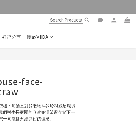
好評分享
關於VIIDA
BUY NOW
ouse-face-
straw
的合作契機：無論是對於老物件的珍視或是環境
我們對生長家園的欣賞並渴望留存於下一
A 邀您一同散播永續共好的理念。