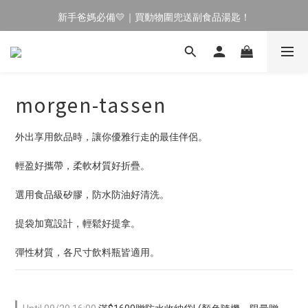
新手爸媽必備💛｜買動物圍兜送副食品湯匙！
🔥 新會員專屬｜首購現折 $100！🔥
育兒神隊友✨｜副食品湯匙⏰限時買 1 送 1
🔥 新會員專屬｜首購現折 $100！🔥
morgen-tassen
外出享用飲品時，讓你優雅行走的最佳伴侶。
輕盈好攜帶，柔軟材質好折疊。
選用食品級矽膠，防水防油好清洗。
提袋加寬設計，輕鬆好提拿。
彈性材質，各尺寸飲料瓶皆適用。