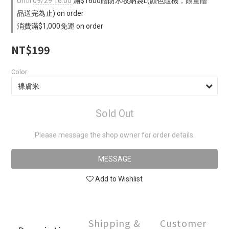
Until
09/29 16:00
滿$1600贈防水收納袋L(顏色隨機，限量贈
品送完為止) on order
消費滿$1,000免運 on order
NT$199
Color
Sold Out
Please message the shop owner for order details.
MESSAGE
Add to Wishlist
Shipping &
Customer